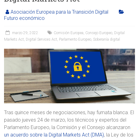
Asociación Europea para la Transición Digital
Futuro económico
marzo 29, 2022
Comisión Europea
,
Consejo Europeo
,
Digital
Markets Act
,
Digital Services Act
,
Parlamento Europeo
,
Soberanía digital
Tras quince meses de negociaciones, hay fumata blanca. El
pasado jueves 24 de marzo, los técnicos y expertos del
Parlamento Europeo, la Comisión y el Consejo alcanzaron
un acuerdo sobre la Digital Markets Act (DMA)
, la Ley de los