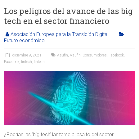
Los peligros del avance de las big
tech en el sector financiero
Asociación Europea para la Transición Digital
Futuro económico
diciembre 9, 2021
Asufin
,
Asufin
,
Consumidores
,
Facebook
,
Facebook
,
fintech
,
fintech
¿Podrían las ‘big tech’ lanzarse al asalto del sector