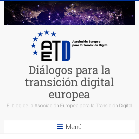
Saltar
al
contenido
Diálogos para la
transición digital
europea
El blog de la Asociación Europea para la Transición Digital
Menú