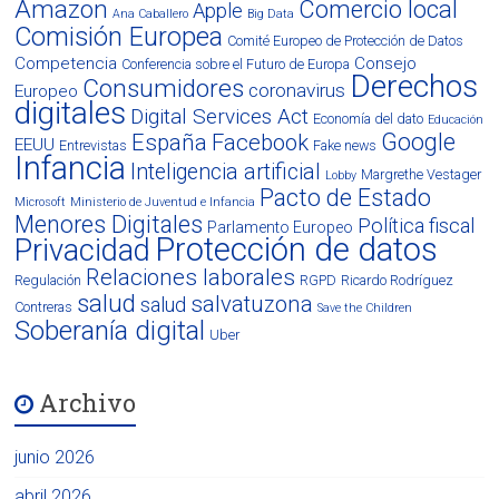
Amazon
Comercio local
Apple
Ana Caballero
Big Data
Comisión Europea
Comité Europeo de Protección de Datos
Competencia
Consejo
Conferencia sobre el Futuro de Europa
Derechos
Consumidores
coronavirus
Europeo
digitales
Digital Services Act
Economía del dato
Educación
Google
España
Facebook
EEUU
Entrevistas
Fake news
Infancia
Inteligencia artificial
Margrethe Vestager
Lobby
Pacto de Estado
Microsoft
Ministerio de Juventud e Infancia
Menores Digitales
Política fiscal
Parlamento Europeo
Protección de datos
Privacidad
Relaciones laborales
Regulación
RGPD
Ricardo Rodríguez
salud
salvatuzona
salud
Contreras
Save the Children
Soberanía digital
Uber
Archivo
junio 2026
abril 2026