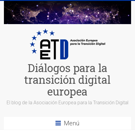
Saltar
al
contenido
Diálogos para la
transición digital
europea
El blog de la Asociación Europea para la Transición Digital
Menú