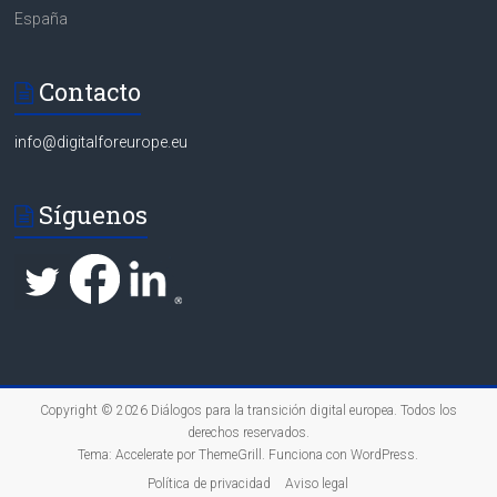
España
Contacto
info@digitalforeurope.eu
Síguenos
Copyright © 2026
Diálogos para la transición digital europea
. Todos los
derechos reservados.
Tema:
Accelerate
por ThemeGrill. Funciona con
WordPress
.
Política de privacidad
Aviso legal