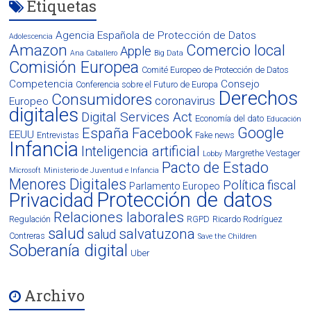
Etiquetas
Agencia Española de Protección de Datos
Adolescencia
Amazon
Comercio local
Apple
Ana Caballero
Big Data
Comisión Europea
Comité Europeo de Protección de Datos
Competencia
Consejo
Conferencia sobre el Futuro de Europa
Derechos
Consumidores
coronavirus
Europeo
digitales
Digital Services Act
Economía del dato
Educación
Google
España
Facebook
EEUU
Entrevistas
Fake news
Infancia
Inteligencia artificial
Margrethe Vestager
Lobby
Pacto de Estado
Microsoft
Ministerio de Juventud e Infancia
Menores Digitales
Política fiscal
Parlamento Europeo
Protección de datos
Privacidad
Relaciones laborales
Regulación
RGPD
Ricardo Rodríguez
salud
salvatuzona
salud
Contreras
Save the Children
Soberanía digital
Uber
Archivo