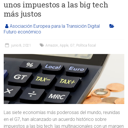
unos impuestos a las big tech
más justos
Asociación Europea para la Transición Digital
Futuro económico
junio 8, 2021
Amazon
,
Apple
,
G7
,
Política fiscal
Las siete economías más poderosas del mundo, reunidas
en el G7, han alcanzado un acuerdo histórico sobre
impuestos a las big tech: las multinacionales con un margen