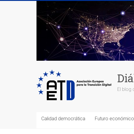
Saltar
al
contenido
Diá
El blog 
Calidad democrática
Futuro económico