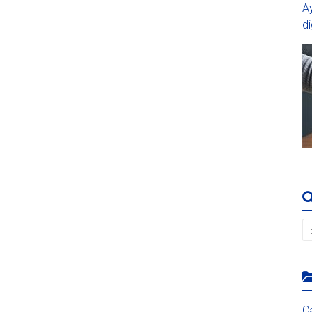
A
di
C