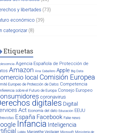
erechos y libertades
(73)
uturo económico
(39)
in categorizar
(8)
Etiquetas
Agencia Española de Protección de
olescencia
Amazon
Apple
atos
Ana Caballero
Big Data
Comisión Europea
omercio local
Competencia
mité Europeo de Protección de Datos
Consejo Europeo
nferencia sobre el Futuro de Europa
onsumidores
coronavirus
erechos digitales
Digital
ervices Act
EEUU
Economía del dato
Educación
España
Facebook
trevistas
Fake news
Infancia
oogle
Inteligencia
tificial
Margrethe Vestager
Lobby
Microsoft
Ministerio de