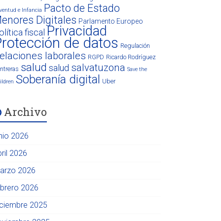
Pacto de Estado
ventud e Infancia
enores Digitales
Parlamento Europeo
Privacidad
olítica fiscal
rotección de datos
Regulación
elaciones laborales
RGPD
Ricardo Rodríguez
salud
salvatuzona
salud
ntreras
Save the
Soberanía digital
Uber
ildren
Archivo
unio 2026
ril 2026
arzo 2026
ebrero 2026
iciembre 2025