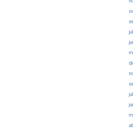
n
o
s
ju
j
m
d
n
s
ju
j
m
ab