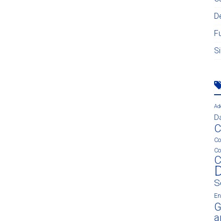
D
F
S
Ad
D
C
Co
Co
C
D
S
En
G
ar