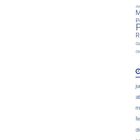
Ju
M
P
P
R
Co
Ch
j
ab
m
f
d