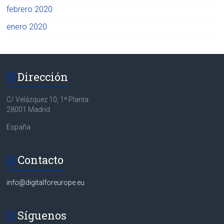
febrero 2020
enero 2020
Dirección
C/ Velázquez 10, 1ª Planta
28001 Madrid
España
Contacto
info@digitalforeurope.eu
Síguenos