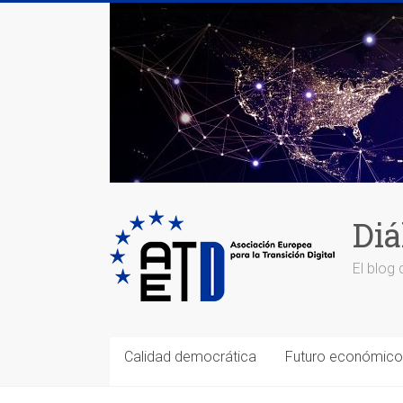
Saltar
al
contenido
Diá
El blog 
Calidad democrática
Futuro económico