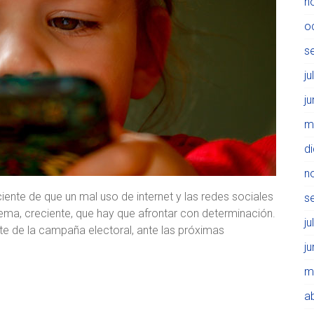
n
o
s
ju
j
m
d
n
nte de que un mal uso de internet y las redes sociales
s
ema, creciente, que hay que afrontar con determinación.
ju
te de la campaña electoral, ante las próximas
j
m
ab