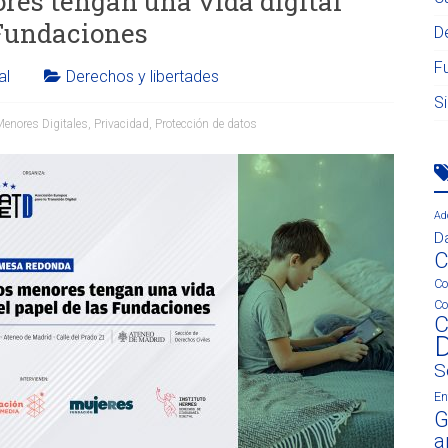
res tengan una vida digital
 Fundaciones
D
F
al
Derechos y libertades
S
Menores Digitales
,
Privacidad
,
Protección de datos
Ad
D
C
Co
Co
C
D
S
En
G
ar