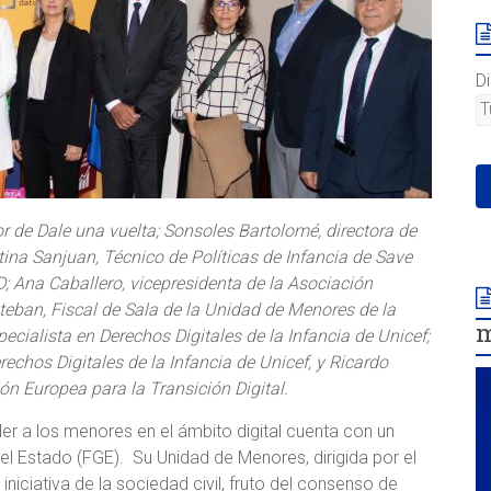
D
or de Dale una vuelta; Sonsoles Bartolomé, directora de
tina Sanjuan, Técnico de Políticas de Infancia de Save
; Ana Caballero, vicepresidenta de la Asociación
teban, Fiscal de Sala de la Unidad de Menores de la
m
ecialista en Derechos Digitales de la Infancia de Unicef;
chos Digitales de la Infancia de Unicef, y Ricardo
ón Europea para la Transición Digital.
r a los menores en el ámbito digital cuenta con un
del Estado (FGE). Su Unidad de Menores, dirigida por el
iniciativa de la sociedad civil, fruto del consenso de