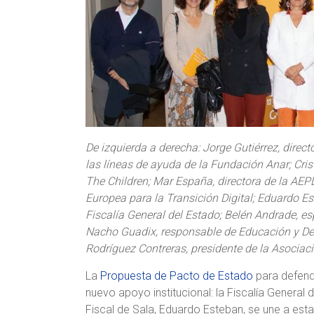
De izquierda a derecha: Jorge Gutiérrez, direct
las líneas de ayuda de la Fundación Anar; Cris
The Children; Mar España, directora de la AEPD
Europea para la Transición Digital; Eduardo Es
Fiscalía General del Estado; Belén Andrade, esp
Nacho Guadix, responsable de Educación y Dere
Rodríguez Contreras, presidente de la Asociaci
La
Propuesta de Pacto de Estado
para defende
nuevo apoyo institucional: la Fiscalía General 
Fiscal de Sala, Eduardo Esteban, se une a esta 