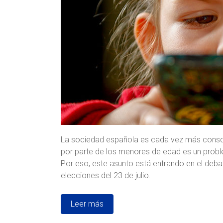
La sociedad española es cada vez más conscie
por parte de los menores de edad es un probl
Por eso, este asunto está entrando en el deba
elecciones del 23 de julio.
Leer más