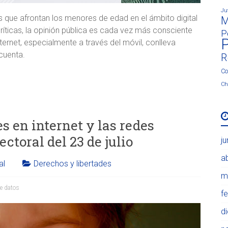
Ju
s que afrontan los menores de edad en el ámbito digital
M
ríticas, la opinión pública es cada vez más consciente
P
P
ernet, especialmente a través del móvil, conlleva
 cuenta.
R
Co
Ch
s en internet y las redes
ctoral del 23 de julio
j
ab
al
Derechos y libertades
m
de datos
f
d