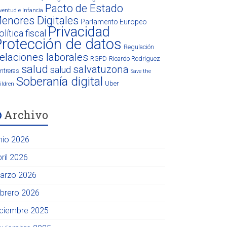
Pacto de Estado
ventud e Infancia
enores Digitales
Parlamento Europeo
Privacidad
olítica fiscal
rotección de datos
Regulación
elaciones laborales
RGPD
Ricardo Rodríguez
salud
salvatuzona
salud
ntreras
Save the
Soberanía digital
Uber
ildren
Archivo
unio 2026
ril 2026
arzo 2026
ebrero 2026
iciembre 2025