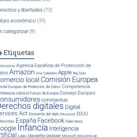
erechos y libertades
(73)
uturo económico
(39)
in categorizar
(8)
Etiquetas
Agencia Española de Protección de
olescencia
Amazon
Apple
atos
Ana Caballero
Big Data
Comisión Europea
omercio local
Competencia
mité Europeo de Protección de Datos
Consejo Europeo
nferencia sobre el Futuro de Europa
onsumidores
coronavirus
erechos digitales
Digital
ervices Act
EEUU
Economía del dato
Educación
España
Facebook
trevistas
Fake news
Infancia
oogle
Inteligencia
tificial
Margrethe Vestager
Lobby
Microsoft
Ministerio de