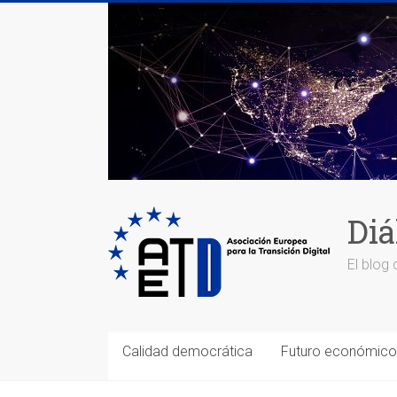
Saltar
al
contenido
Diá
El blog 
Calidad democrática
Futuro económico