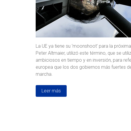
La UE ya tiene su ‘moonshoot’ para la próxim
Peter Altmaier, utilizó este término, que se ut
ambiciosos en tiempo y en inversión, para refe
europea que los dos gobiernos más fuertes de 
marcha.
Leer más