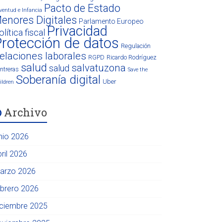
Pacto de Estado
ventud e Infancia
enores Digitales
Parlamento Europeo
Privacidad
olítica fiscal
rotección de datos
Regulación
elaciones laborales
RGPD
Ricardo Rodríguez
salud
salvatuzona
salud
ntreras
Save the
Soberanía digital
Uber
ildren
Archivo
unio 2026
ril 2026
arzo 2026
ebrero 2026
iciembre 2025