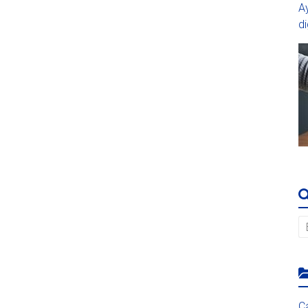
A
di
C