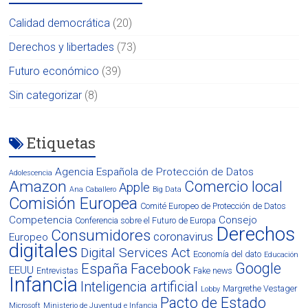
Calidad democrática
(20)
Derechos y libertades
(73)
Futuro económico
(39)
Sin categorizar
(8)
Etiquetas
Agencia Española de Protección de Datos
Adolescencia
Amazon
Comercio local
Apple
Ana Caballero
Big Data
Comisión Europea
Comité Europeo de Protección de Datos
Competencia
Consejo
Conferencia sobre el Futuro de Europa
Derechos
Consumidores
coronavirus
Europeo
digitales
Digital Services Act
Economía del dato
Educación
Google
España
Facebook
EEUU
Entrevistas
Fake news
Infancia
Inteligencia artificial
Margrethe Vestager
Lobby
Pacto de Estado
Microsoft
Ministerio de Juventud e Infancia