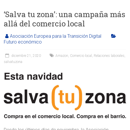
‘Salva tu zona’: una campaña más
allá del comercio local
Asociación Europea para la Transición Digital
Futuro económico
diciembre 21, 2020
Amazon
,
Comercio local
,
Relaciones laborales
,
salvatuzona
Desde los últimos días de noviembre, la Asociación