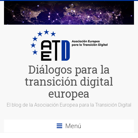
Saltar
al
contenido
Diálogos para la
transición digital
europea
El blog de la Asociación Europea para la Transición Digital
Menú