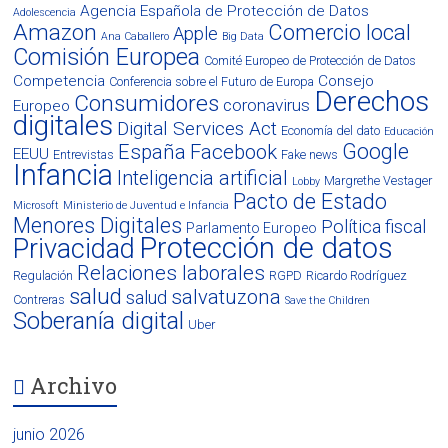
Agencia Española de Protección de Datos
Adolescencia
Amazon
Comercio local
Apple
Ana Caballero
Big Data
Comisión Europea
Comité Europeo de Protección de Datos
Competencia
Consejo
Conferencia sobre el Futuro de Europa
Derechos
Consumidores
coronavirus
Europeo
digitales
Digital Services Act
Economía del dato
Educación
Google
España
Facebook
EEUU
Entrevistas
Fake news
Infancia
Inteligencia artificial
Margrethe Vestager
Lobby
Pacto de Estado
Microsoft
Ministerio de Juventud e Infancia
Menores Digitales
Política fiscal
Parlamento Europeo
Protección de datos
Privacidad
Relaciones laborales
Regulación
RGPD
Ricardo Rodríguez
salud
salvatuzona
salud
Contreras
Save the Children
Soberanía digital
Uber
Archivo
junio 2026