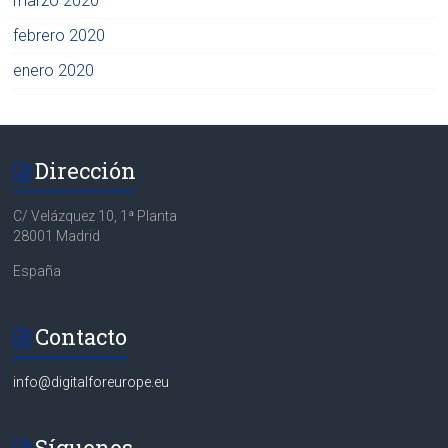
marzo 2020
febrero 2020
enero 2020
Dirección
C/ Velázquez 10, 1ª Planta
28001 Madrid
España
Contacto
info@digitalforeurope.eu
Síguenos