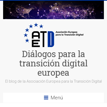
Saltar
al
contenido
Diálogos para la
transición digital
europea
El blog de la Asociación Europea para la Transición Digital
Menú