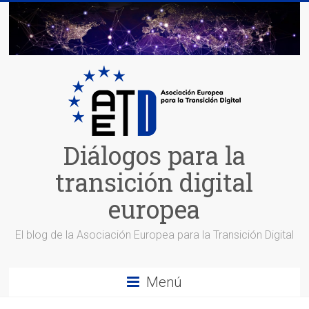
Saltar
al
contenido
Diálogos para la
transición digital
europea
El blog de la Asociación Europea para la Transición Digital
Menú