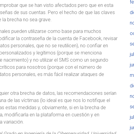
f
omprobar que se han visto afectados pero que en esta
aseñas de sus cuentas. Pero el hecho de que las claves
d
e la brecha no sea grave.
n
ales pueden utilizarse como base para muchos
o
dificar la contraseña de la cuenta de Facebook, revisar
s
tos personales, que no se reutilicen), no confiar en
personalizados y legítimos (porque se menciona
ju
de nacimiento) y no utilizar el SMS como un segundo
j
 críticos para nosotros (porque con el número de
datos personales, es más fácil realizar ataques de
m
d
quier otra brecha de datos, las recomendaciones serían
n
a de las víctimas (lo ideal es que nos lo notifique el
s
as estas medidas y, obviamente, si en la brecha de
 modificarla en la plataforma en cuestión y en
ju
 variación.
j
el Grado en Ingeniería de la Ciberseguridad, Universidad