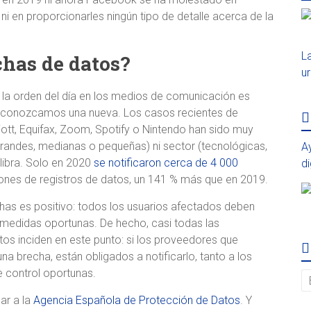
ni en proporcionarles ningún tipo de detalle acerca de la
L
chas de datos?
u
a la orden del día en los medios de comunicación es
o conozcamos una nueva. Los casos recientes de
iott, Equifax, Zoom, Spotify o Nintendo han sido muy
andes, medianas o pequeñas) ni sector (tecnológicas,
A
 libra. Solo en 2020
se notificaron cerca de 4 000
di
lones de registros de datos, un 141 % más que en 2019.
as es positivo: todos los usuarios afectados deben
 medidas oportunas. De hecho, casi todas las
tos inciden en este punto: si los proveedores que
a brecha, están obligados a notificarlo, tanto a los
 control oportunas.
ar a la
Agencia Española de Protección de Datos
. Y