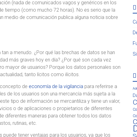
ación (nada de comunicados vagos y genéricos en los
 de tiempo (como mucho 72 horas). No es serio que la
un medio de comunicación publica alguna noticia sobre
C
D
F
n tan a menudo. ¿Por qué las brechas de datos se han
S
idad más graves hoy en día? ¿Por qué son cada vez
ro mayor de usuarios? Porque los datos personales son
ualidad, tanto lícitos como ilícitos.
l concepto de
economía de la vigilancia
para referirse a
Ad
ales de los usuarios son una mercancía más sujeta a la
D
ste tipo de información se mercantiliza y tiene un valor,
C
cios o de aplicaciones o propietarios de diferentes
Co
e diferentes maneras para obtener todos los datos
Co
C
tos, rutinas, etc.
D
s puede tener ventajas para los usuarios, ya que los
S