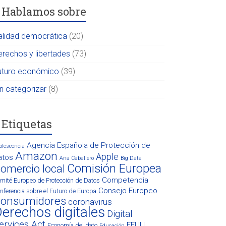
Hablamos sobre
alidad democrática
(20)
erechos y libertades
(73)
uturo económico
(39)
in categorizar
(8)
Etiquetas
Agencia Española de Protección de
olescencia
Amazon
Apple
atos
Ana Caballero
Big Data
Comisión Europea
omercio local
Competencia
mité Europeo de Protección de Datos
Consejo Europeo
nferencia sobre el Futuro de Europa
onsumidores
coronavirus
erechos digitales
Digital
ervices Act
EEUU
Economía del dato
Educación