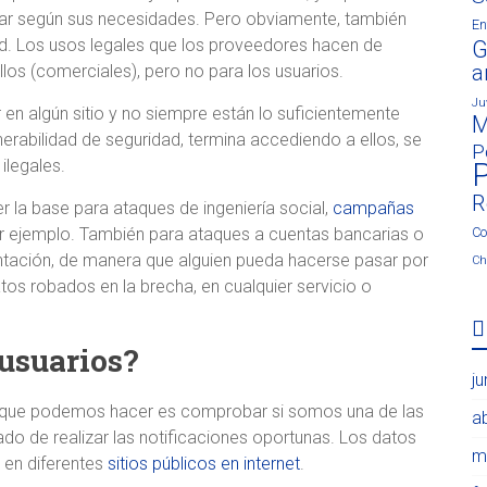
ar según sus necesidades. Pero obviamente, también
En
dad. Los usos legales que los proveedores hacen de
G
los (comerciales), pero no para los usuarios.
ar
Ju
n algún sitio y no siempre están lo suficientemente
M
nerabilidad de seguridad, termina accediendo a ellos, se
P
 ilegales.
P
R
 la base para ataques de ingeniería social,
campañas
r ejemplo. También para ataques a cuentas bancarias o
Co
antación, de manera que alguien pueda hacerse pasar por
Ch
datos robados en la brecha, en cualquier servicio o
 usuarios?
j
o que podemos hacer es comprobar si somos una de las
ab
do de realizar las notificaciones oportunas. Los datos
m
 en diferentes
sitios públicos en internet
.