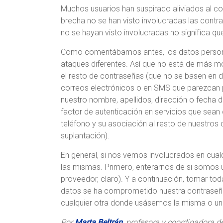
Muchos usuarios han suspirado aliviados al c
brecha no se han visto involucradas las contr
no se hayan visto involucradas no significa qu
Como comentábamos antes, los datos person
ataques diferentes. Así que no está de más mo
el resto de contraseñas (que no se basen en da
correos electrónicos o en SMS que parezcan 
nuestro nombre, apellidos, dirección o fecha 
factor de autenticación en servicios que sean
teléfono y su asociación al resto de nuestros 
suplantación).
En general, si nos vemos involucrados en cual
las mismas. Primero, enterarnos de si somos un
proveedor, claro). Y a continuación, tomar tod
datos se ha comprometido nuestra contraseña,
cualquier otra donde usásemos la misma o una
Por
Marta Beltrán
, profesora y coordinadora d