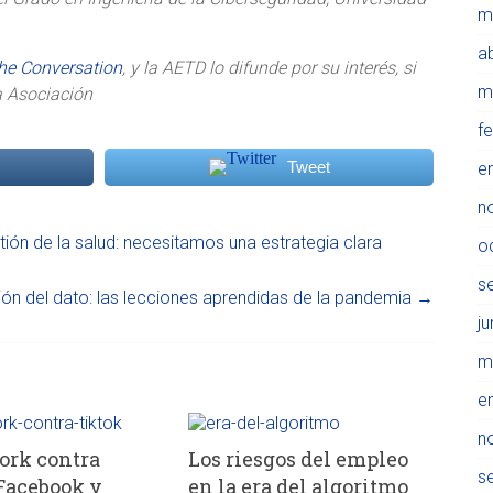
m
ab
he Conversation
, y la AETD lo difunde por su interés, si
m
a Asociación
f
Tweet
e
n
tión de la salud: necesitamos una estrategia clara
o
s
ión del dato: las lecciones aprendidas de la pandemia
→
j
m
e
n
ork contra
Los riesgos del empleo
s
Facebook y
en la era del algoritmo