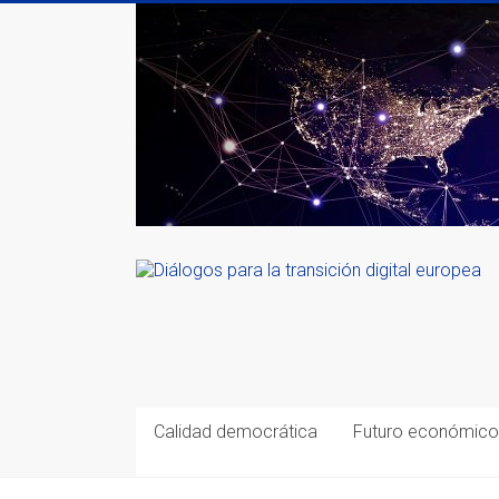
Saltar
al
contenido
Calidad democrática
Futuro económico