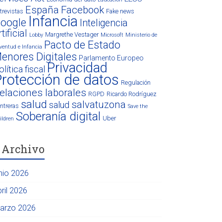
España
Facebook
trevistas
Fake news
Infancia
oogle
Inteligencia
tificial
Margrethe Vestager
Lobby
Microsoft
Ministerio de
Pacto de Estado
ventud e Infancia
enores Digitales
Parlamento Europeo
Privacidad
olítica fiscal
rotección de datos
Regulación
elaciones laborales
RGPD
Ricardo Rodríguez
salud
salvatuzona
salud
ntreras
Save the
Soberanía digital
Uber
ildren
Archivo
unio 2026
ril 2026
arzo 2026