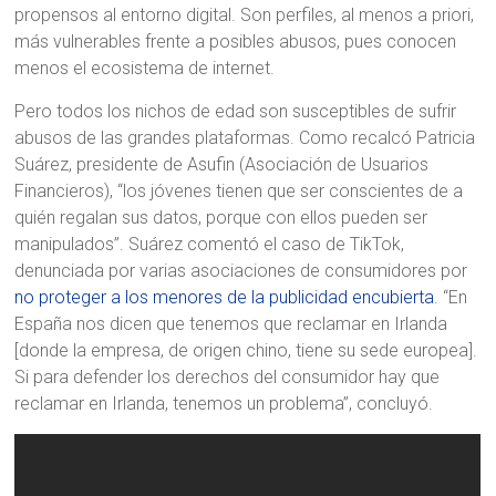
propensos al entorno digital. Son perfiles, al menos a priori,
más vulnerables frente a posibles abusos, pues conocen
menos el ecosistema de internet.
Pero todos los nichos de edad son susceptibles de sufrir
abusos de las grandes plataformas. Como recalcó Patricia
Suárez, presidente de Asufin (Asociación de Usuarios
Financieros), “los jóvenes tienen que ser conscientes de a
quién regalan sus datos, porque con ellos pueden ser
manipulados”. Suárez comentó el caso de TikTok,
denunciada por varias asociaciones de consumidores por
no proteger a los menores de la publicidad encubierta
. “En
España nos dicen que tenemos que reclamar en Irlanda
[donde la empresa, de origen chino, tiene su sede europea].
Si para defender los derechos del consumidor hay que
reclamar en Irlanda, tenemos un problema”, concluyó.