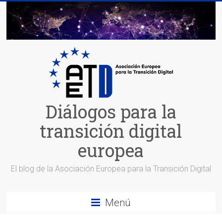
Saltar
al
contenido
Diálogos para la
transición digital
europea
El blog de la Asociación Europea para la Transición Digital
Menú