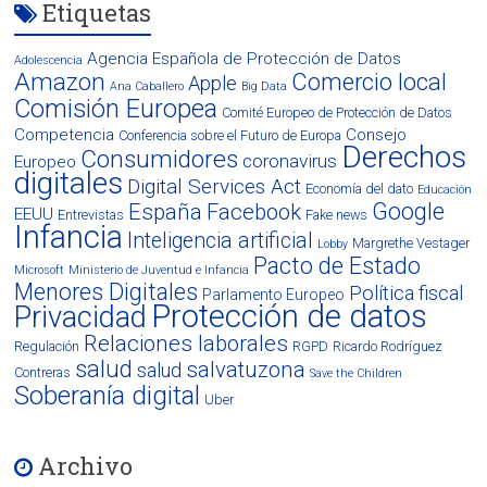
Etiquetas
Agencia Española de Protección de Datos
Adolescencia
Amazon
Comercio local
Apple
Ana Caballero
Big Data
Comisión Europea
Comité Europeo de Protección de Datos
Competencia
Consejo
Conferencia sobre el Futuro de Europa
Derechos
Consumidores
coronavirus
Europeo
digitales
Digital Services Act
Economía del dato
Educación
Google
España
Facebook
EEUU
Entrevistas
Fake news
Infancia
Inteligencia artificial
Margrethe Vestager
Lobby
Pacto de Estado
Microsoft
Ministerio de Juventud e Infancia
Menores Digitales
Política fiscal
Parlamento Europeo
Protección de datos
Privacidad
Relaciones laborales
Regulación
RGPD
Ricardo Rodríguez
salud
salvatuzona
salud
Contreras
Save the Children
Soberanía digital
Uber
Archivo